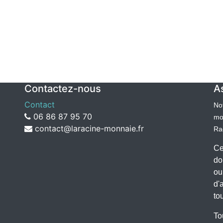
Contactez-nous
A
Contact
No
06 86 87 95 70
mo
contact@laracine-monnaie.fr
Rac
Ce
do
ou
d'
to
To